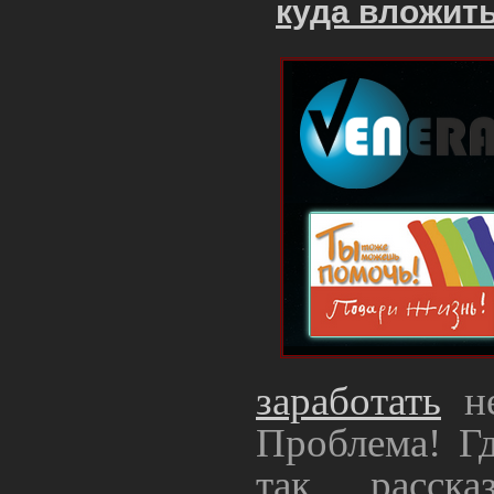
куда вложить
заработать
не
Проблема! Гд
так расск