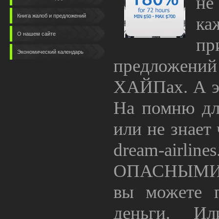
не
Книга жалоб и предложений
ка
О нашем сайте
п
Экономический календарь
предложе
ХАЙПах. А эт
На помню дл
или не знает
dream-airli
ОПАСНЫМИ. 
вы можете п
деньги. И